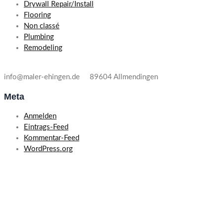
Drywall Repair/Install
Flooring
Non classé
Plumbing
Remodeling
Tel: 07391-53788
Kleindorferstraße 17
info@maler-ehingen.de 89604 Allmendingen
Meta
Anmelden
Eintrags-Feed
Kommentar-Feed
WordPress.org
Wir sind ein Malerbetrieb, der auf eine große Erfahrung und Expertise