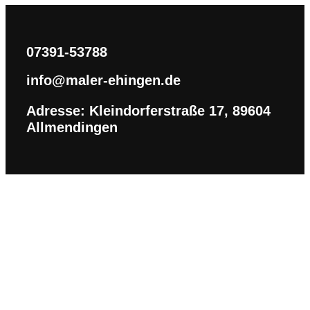
07391-53788
info@maler-ehingen.de
Adresse: Kleindorferstraße 17, 89604
Allmendingen
Wir sind ein Malerbetrieb, der auf eine große Erfahrung und Expertise
zurückblicken kann und für Sie im Großraum Ehingen-Ulm tätig ist.
Unser Büro und Ausstellungsraum befindet sich in Allmendingen. Wir
möchten Sie vor allem durch besondere Kundennähe und Kreativität