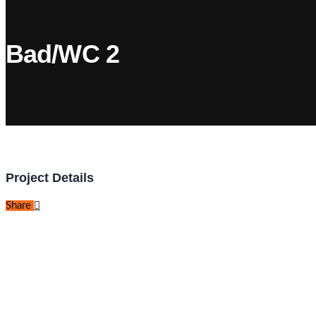
Bad/WC 2
Project Details
Share
Wir sind ein Malerbetrieb, der auf eine große Erfahrung und Expertise
möchten Sie vor allem durch besondere Kundennähe und Kreativität ü