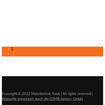
Kontakt
Kleindorferstraße 17, 89604 Allmendingen
07391-53788
info@maler-ehingen.de
07391-3321
Copyright © 2022 Malerbetrieb Traub | All rights reserved |
Webseite entwickelt durch die GSMB Agency GmbH