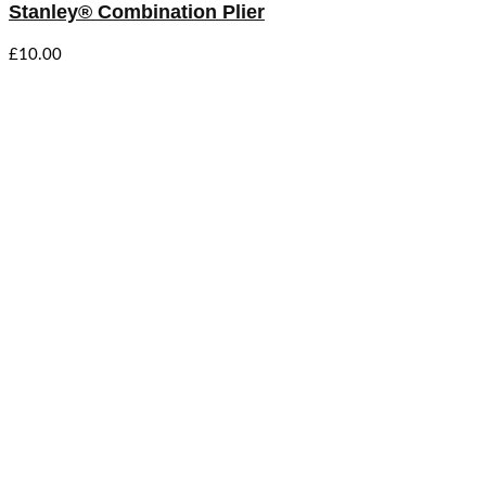
Stanley® Combination Plier
£
10.00
Wir sind ein Malerbetrieb, der auf eine große Erfahrung und Expertise
möchten Sie vor allem durch besondere Kundennähe und Kreativität ü
Impressum
Datenschutz
Kontakt
Kleindorferstraße 17, 89604 Allmendingen
07391-53788